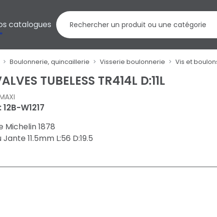
os catalogues
Boulonnerie, quincaillerie
Visserie boulonnerie
Vis et boulo
VALVES TUBELESS TR414L D:11L
MAXI
 : 12B-W1217
 Michelin 1878
 Jante 11.5mm L:56 D:19.5