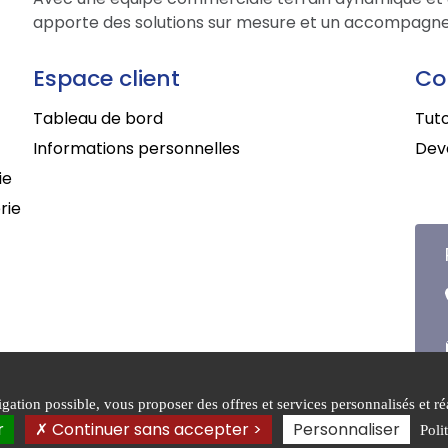
apporte des solutions sur mesure et un accompagne
Espace client
Co
Tableau de bord
Tuto
Informations personnelles
Deve
ie
rie
ation possible, vous proposer des offres et services personnalisés et réa
que de
Conditions générales de
r
Continuer sans accepter >
Personnaliser
Poli
entialité
vente