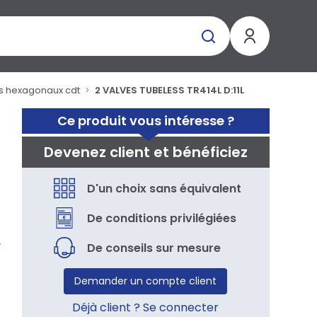
ns hexagonaux cdt
2 VALVES TUBELESS TR414L D:11L
Ce produit vous intéresse ?
Devenez client et bénéficiez
D'un choix sans équivalent
De conditions privilégiées
De conseils sur mesure
Demander un compte client
Déjà client ? Se connecter