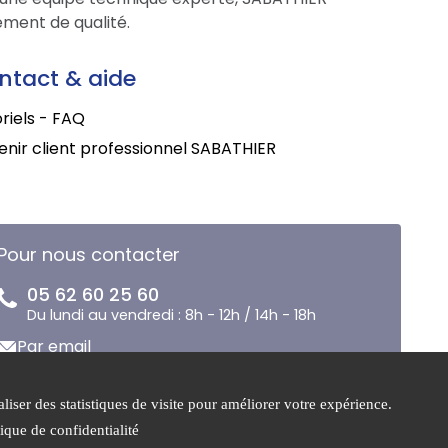
ment de qualité.
ntact & aide
riels - FAQ
nir client professionnel SABATHIER
Pour nous contacter
05 62 60 25 60
Du lundi au vendredi : 8h - 12h / 14h - 18h
Par email
liser des statistiques de visite pour améliorer votre expérience.
Mentions
Gestion des
tique de confidentialité
légales
cookies