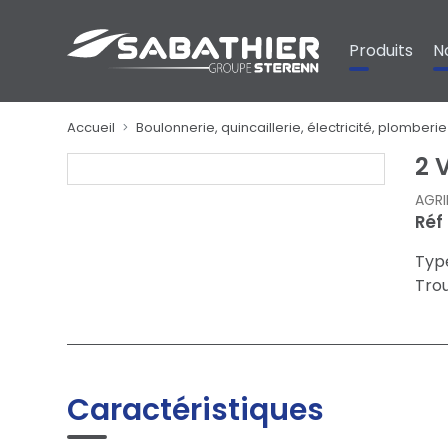
Panneau de gestion des cookies
Produits
N
Accueil
Boulonnerie, quincaillerie, électricité, plomberie
2 
AGRI
Réf
Type
Trou
Caractéristiques