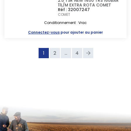
2.0 TSR NEW 1400 TRS 160BAR
11L/M EXTRA ROTA COMET
Réf : 32007247
COMET
Conditionnement : Vrac
Connectez-vous
pour ajouter au panier
1
2
...
4