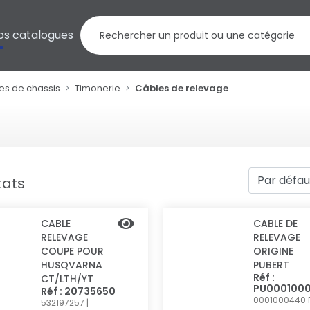
os catalogues
es de chassis
Timonerie
Câbles de relevage
tats
CABLE
CABLE DE
RELEVAGE
RELEVAGE
COUPE POUR
ORIGINE
HUSQVARNA
PUBERT
Réf :
CT/LTH/YT
PU000100
Réf : 20735650
0001000440
532197257 |