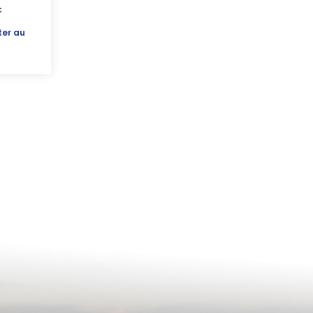
c
ter au