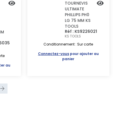
TOURNEVIS
ULTIMATE
PHILLIPS PH0
LG 75 MM KS
TOOLS
Réf : KS9226021
MM
KS TOOLS
26035
Conditionnement : Sur carte
Connectez-vous
pour ajouter au
rte
panier
ter au