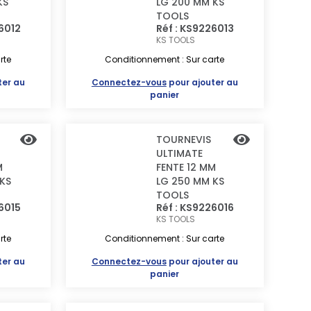
KS
LG 200 MM KS
TOOLS
26012
Réf : KS9226013
KS TOOLS
rte
Conditionnement : Sur carte
ter au
Connectez-vous
pour ajouter au
panier
TOURNEVIS
ULTIMATE
M
FENTE 12 MM
KS
LG 250 MM KS
TOOLS
26015
Réf : KS9226016
KS TOOLS
rte
Conditionnement : Sur carte
ter au
Connectez-vous
pour ajouter au
panier