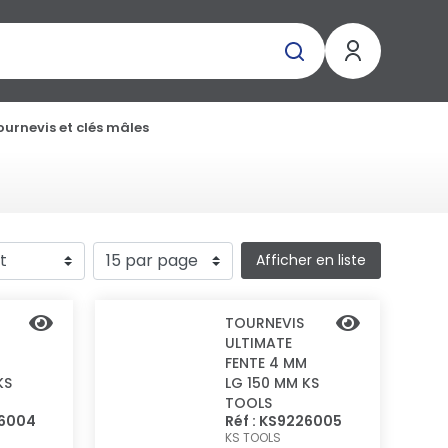
ournevis et clés mâles
Afficher en liste
TOURNEVIS
ULTIMATE
FENTE 4 MM
KS
LG 150 MM KS
TOOLS
26004
Réf : KS9226005
KS TOOLS