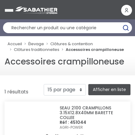
Panneau de gestion des cookies
Accueil
Élevage
Clôtures & contention
Clôtures traditionnelles
Accessoires crampilloneuse
Accessoires crampilloneuse
Afficher en liste
1 résultats
SEAU 2100 CRAMPILLONS
3.15X12.8X40MM BARETTE
COLLEE
Réf : 451044
AGRI-POWER