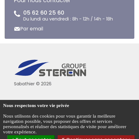
Pour nous contacter
05 62 60 25 60
Du lundi au vendredi : 8h - 12h / 14h - 18h
Par email
Sabathier © 2026
Politique de confidentialité
Nous respectons votre vie privée
Conditions générales de vente
Nous utilisons des cookies pour vous garantir la meilleure
navigation possible, vous proposer des offres et services
Mentions légales
personnalisés et réaliser des statistiques de visite pour améliorer
votre expérience.
Gestion des cookies