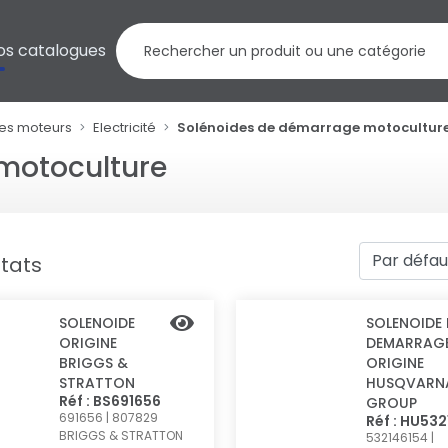
os catalogues
res moteurs
Electricité
Solénoides de démarrage motocultur
motoculture
ltats
SOLENOIDE
SOLENOIDE 
ORIGINE
DEMARRAG
BRIGGS &
ORIGINE
STRATTON
HUSQVARN
Réf : BS691656
GROUP
691656 | 807829
Réf : HU53
BRIGGS & STRATTON
532146154 |