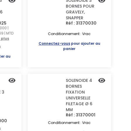
3
SOLENOIDE 3
BORNES POUR
 6
GRAVELY,
SNAPPER
025
Réf : 31370030
000 |
69 | MTD
Conditionnement : Vrac
 plus
Connectez-vous
pour ajouter au
c
panier
ter au
SOLENOIDE 4
BORNES
E 3
FIXATION
UNIVERSELLE
FILETAGE Ø 6
MM
Réf : 31370001
0000
Conditionnement : Vrac
c