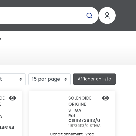
e
Afficher en liste
DE
SOLENOIDE
E
ORIGINE
STIGA
Réf :
A
CG118736113/0
118736113/0
STIGA
2146154
Conditionnement : Vrac