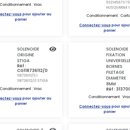
532145673 | 5
Conditionnement : Vrac
HUSQVARNA 
ectez-vous
pour ajouter au
Conditionnement : Cart
panier
Connectez-vous
pour ajou
panier
SOLENOIDE
SOLENOIDE
ORIGINE
FIXATION
STIGA
UNIVERSELL
Réf :
BORNES
CG118736112/0
FILETAGE
118736111/0 |
DIAMETRE
118736112/0
STIGA
8MM
Conditionnement : Vrac
Réf : 3137
Conditionnement : Vra
ectez-vous
pour ajouter au
panier
Connectez-vous
pour ajou
panier