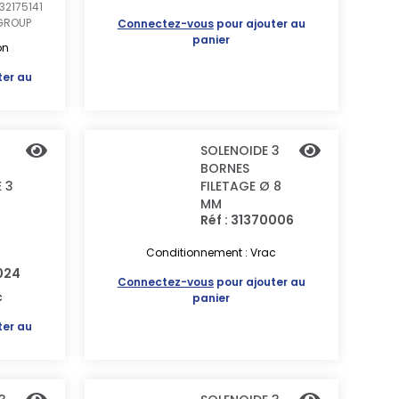
32175141
GROUP
Connectez-vous
pour ajouter au
panier
on
ter au
SOLENOIDE 3
BORNES
E 3
FILETAGE Ø 8
MM
Réf : 31370006
Conditionnement : Vrac
0024
Connectez-vous
pour ajouter au
c
panier
ter au