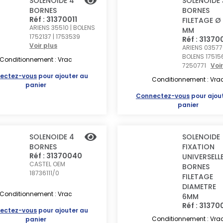
SOLENOIDE 4
SOLENOIDE 
BORNES
BORNES
Réf : 31370011
FILETAGE Ø
ARIENS 35510 | BOLENS
MM
1752137 | 1753539
Réf : 31370
Voir plus
ARIENS 03577
BOLENS 17515
Conditionnement : Vrac
7250771
Voir
ectez-vous
pour ajouter au
Conditionnement : Vra
panier
Connectez-vous
pour ajou
panier
SOLENOIDE 4
SOLENOIDE
BORNES
FIXATION
Réf : 31370040
UNIVERSELL
CASTEL OEM
BORNES
18736111/0
FILETAGE
DIAMETRE
Conditionnement : Vrac
6MM
Réf : 3137
ectez-vous
pour ajouter au
Conditionnement : Vra
panier