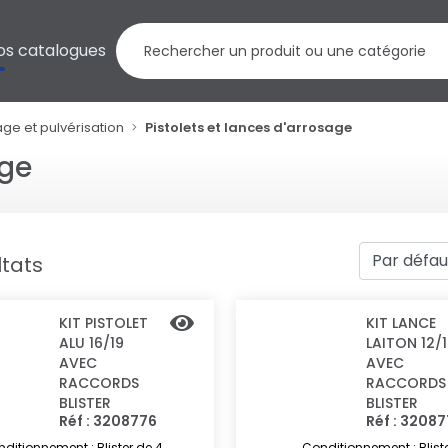
os catalogues
ge et pulvérisation
Pistolets et lances d'arrosage
age
ltats
KIT PISTOLET
KIT LANCE
ALU 16/19
LAITON 12/
AVEC
AVEC
RACCORDS
RACCORDS
BLISTER
BLISTER
Réf : 3208776
Réf : 3208
ditionnement : Blister de 4
Conditionnement : Blist