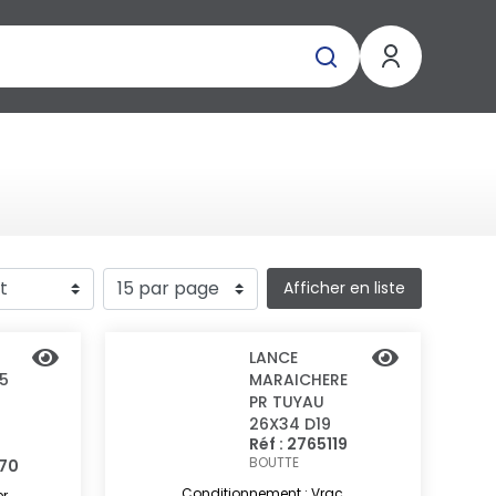
Afficher en liste
LANCE
15
MARAICHERE
PR TUYAU
26X34 D19
Réf : 2765119
BOUTTE
770
Conditionnement : Vrac
er