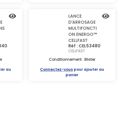
LANCE
E
D'ARROSAGE
NS
MULTIFONCTI
ON ENERGO™
CELLFAST
3340
Réf : CEL53480
CELLFAST
er
Conditionnement : Blister
ter au
Connectez-vous
pour ajouter au
panier