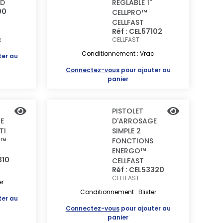
RD
REGLABLE 1"
00
CELLPRO™
CELLFAST
Réf : CEL57102
c
CELLFAST
Conditionnement : Vrac
ter au
Connectez-vous
pour ajouter au
panier
PISTOLET
E
D'ARROSAGE
TI
SIMPLE 2
O™
FONCTIONS
ENERGO™
310
CELLFAST
Réf : CEL53320
CELLFAST
er
Conditionnement : Blister
ter au
Connectez-vous
pour ajouter au
panier