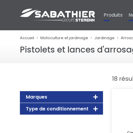
Panneau de gestion des cookies
Produits
N
Accueil
Motoculture et jardinage
Jardinage
Arrosa
Pistolets et lances d'arros
18 résu
Marques
Type de conditionnement
Con