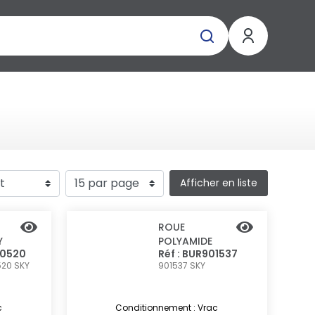
Afficher en liste
ROUE
Y
POLYAMIDE
00520
Réf : BUR901537
520
SKY
901537
SKY
c
Conditionnement : Vrac