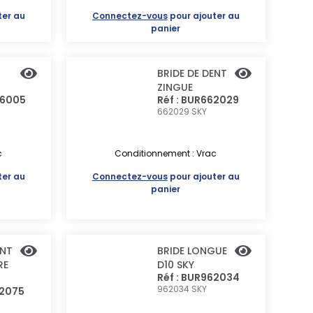
ter au
Connectez-vous
pour ajouter au
panier
BRIDE DE DENT
ZINGUE
06005
Réf : BUR662029
662029
SKY
c
Conditionnement : Vrac
ter au
Connectez-vous
pour ajouter au
panier
ENT
BRIDE LONGUE
RE
D10 SKY
Réf : BUR962034
962034
SKY
62075