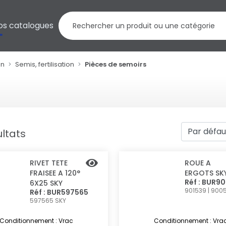
os catalogues
on
Semis, fertilisation
Pièces de semoirs
ultats
RIVET TETE
ROUE A
FRAISEE A 120°
ERGOTS SK
Réf : BUR9
6X25 SKY
901539 | 900
Réf : BUR597565
597565
SKY
Conditionnement : Vrac
Conditionnement : Vra