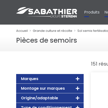
Panneau de gestion des cookies
Produits
N
Accueil
Grande culture et récolte
Sol semis fertilisati
Pièces de semoirs
151 rés
Marques
Montage sur marques
Origine/adaptable
Type de conditionnement