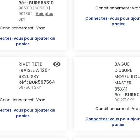
Réf : BUR985310
985310 | 685310 |
Conditionnement : Vra
907394
Voir plus
Connectez-vous
pour ajou
SKY
panier
Conditionnement : Vrac
ectez-vous
pour ajouter au
panier
RIVET TETE
BAGUE
FRAISEE A 120°
D'USURE
6X20 SKY
MOYEU ROU
Réf : BUR597564
MASTER
597564
SKY
35X41
Réf : BUR90
Conditionnement : Vrac
901271
SKY
Conditionnement : Vra
ectez-vous
pour ajouter au
panier
Connectez-vous
pour ajou
panier