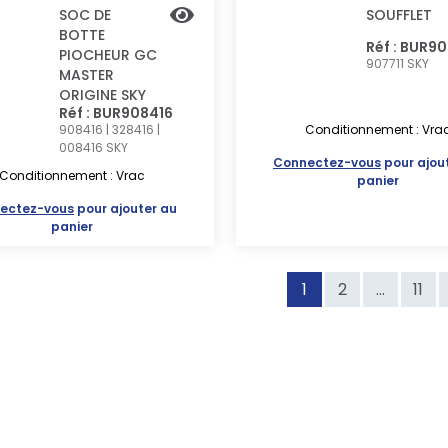
SOC DE
SOUFFLET
BOTTE
Réf : BUR90
PIOCHEUR GC
907711
SKY
MASTER
ORIGINE SKY
Réf : BUR908416
908416 | 328416 |
Conditionnement : Vra
008416
SKY
Connectez-vous
pour ajou
Conditionnement : Vrac
panier
ectez-vous
pour ajouter au
panier
1
2
...
11