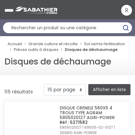
Panneau de gestion des cookies
Accueil
Grande culture et récolte
Sol semis fertilisation
Pièces outils à disques
Disques de déchaumage
Disques de déchaumage
Afficher en liste
115 résultats
DISQUE CRENELE 560X5 4
TROUS TYPE AGRAM
5805020127 AGRI-POWER
Réf : 5271582
5805020127 | 69505-02-0127 |
259810
AGRI-POWER