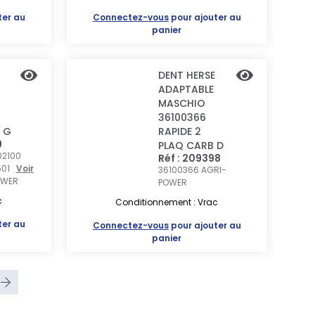
ter au
Connectez-vous
pour ajouter au
panier
DENT HERSE
ADAPTABLE
MASCHIO
36100366
 G
RAPIDE 2
9
PLAQ CARB D
02100
Réf : 209398
4501
Voir
36100366
AGRI-
OWER
POWER
c
Conditionnement : Vrac
ter au
Connectez-vous
pour ajouter au
panier