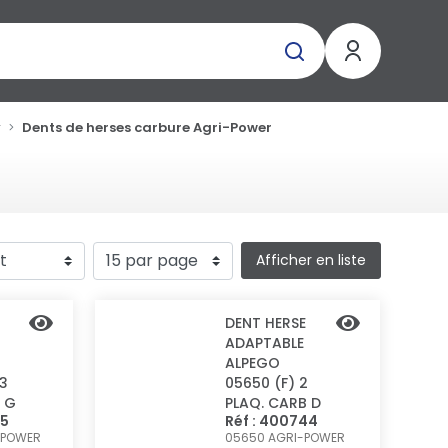
r
Dents de herses carbure Agri-Power
Afficher en liste
DENT HERSE
ADAPTABLE
ALPEGO
 3
05650 (F) 2
 G
PLAQ. CARB D
85
Réf : 400744
-POWER
05650
AGRI-POWER