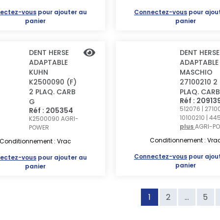
ectez-vous
pour ajouter au
Connectez-vous
pour ajou
panier
panier
DENT HERSE
DENT HERSE
ADAPTABLE
ADAPTABLE
KUHN
MASCHIO
K2500090 (F)
27100210 2
2 PLAQ. CARB
PLAQ. CARB
Réf : 20913
G
512076 | 2710
Réf : 205354
10100210 | 4
K2500090
AGRI-
plus
AGRI-P
POWER
Conditionnement : Vra
Conditionnement : Vrac
Connectez-vous
pour ajou
ectez-vous
pour ajouter au
panier
panier
1
2
...
5