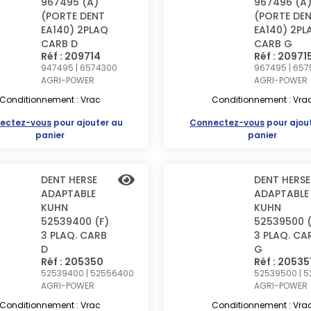
967495 (A)
967496 (A
(PORTE DENT
(PORTE DE
EA140) 2PLAQ
EA140) 2PL
CARB D
CARB G
Réf : 209714
Réf : 20971
947495 | 6574300
967495 | 65
AGRI-POWER
AGRI-POWER
Conditionnement : Vrac
Conditionnement : Vra
ectez-vous
pour ajouter au
Connectez-vous
pour ajou
panier
panier
DENT HERSE
DENT HERSE
ADAPTABLE
ADAPTABLE
KUHN
KUHN
52539400 (F)
52539500 (
3 PLAQ. CARB
3 PLAQ. CA
D
G
Réf : 205350
Réf : 20535
52539400 | 52556400
52539500 | 
AGRI-POWER
AGRI-POWER
Conditionnement : Vrac
Conditionnement : Vra