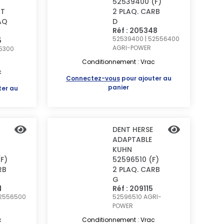
)
52539400 (F)
NT
2 PLAQ. CARB
AQ
D
Réf : 205348
52539400 | 52556400
5
AGRI-POWER
75300
Conditionnement : Vrac
c
Connectez-vous
pour ajouter au
panier
ter au
DENT HERSE
ADAPTABLE
KUHN
F)
52596510 (F)
RB
2 PLAQ. CARB
G
1
Réf : 209115
52556500
52596510
AGRI-
POWER
c
Conditionnement : Vrac