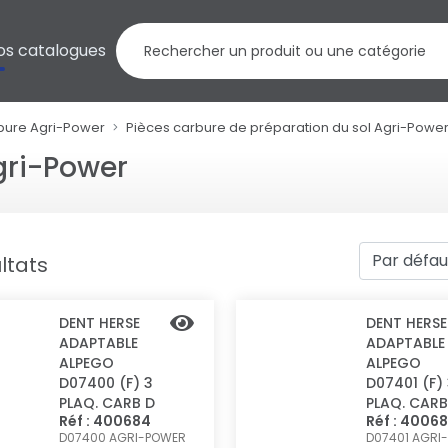
os catalogues
bure Agri-Power
Pièces carbure de préparation du sol Agri-Powe
gri-Power
ltats
DENT HERSE
DENT HERSE
ADAPTABLE
ADAPTABLE
ALPEGO
ALPEGO
D07400 (F) 3
D07401 (F)
PLAQ. CARB D
PLAQ. CARB
Réf : 400684
Réf : 4006
D07400
AGRI-POWER
D07401
AGRI