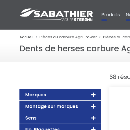
Panneau de gestion des cookies
Produits
N
Accueil
Pièces au carbure Agri-Power
Pièces au car
Dents de herses carbure A
68 résu
Marques
Montage sur marques
Sens
Nb. Plaquettes