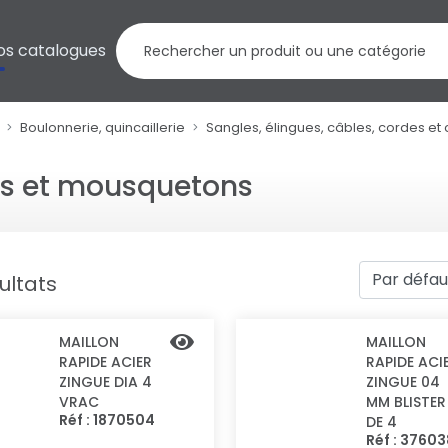
os catalogues
Boulonnerie, quincaillerie
Sangles, élingues, câbles, cordes et
les et mousquetons
ultats
MAILLON
MAILLON
RAPIDE ACIER
RAPIDE ACI
ZINGUE DIA 4
ZINGUE 04
VRAC
MM BLISTER
Réf : 1870504
DE 4
Réf : 3760