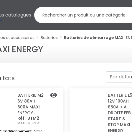
os catalogues
ies et accessoires
Batteries
Batteries de démarrage MAXI EN
AXI ENERGY
ltats
BATTERIE M2
BATTERIE L
6V 80AH
12V 100AH
600A MAXI
850A + A
ENERGY
DROITE EFB
Réf : BTM2
START &
MAXI ENERGY
STOP MAXI
ENERGY
Conditionnement : Vrac