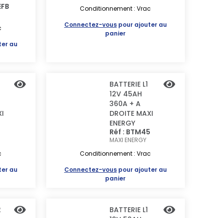
EFB
Conditionnement : Vrac
Connectez-vous
pour ajouter au
c
panier
ter au
BATTERIE L1
12V 45AH
360A + A
I
DROITE MAXI
ENERGY
2
Réf : BTM45
MAXI ENERGY
c
Conditionnement : Vrac
ter au
Connectez-vous
pour ajouter au
panier
2
BATTERIE L1