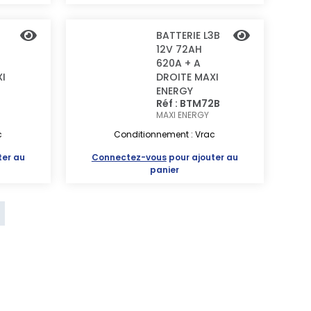
3
BATTERIE L3B
12V 72AH
620A + A
I
DROITE MAXI
ENERGY
2
Réf : BTM72B
MAXI ENERGY
c
Conditionnement : Vrac
ter au
Connectez-vous
pour ajouter au
panier