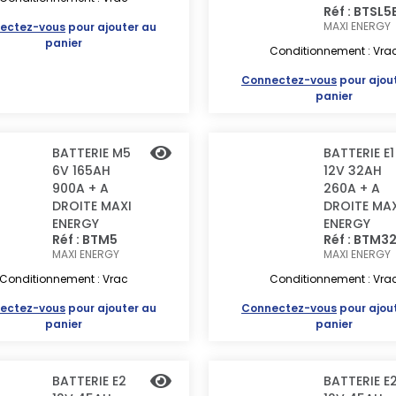
Réf : BTSL5
MAXI ENERGY
ectez-vous
pour ajouter au
panier
Conditionnement : Vra
Connectez-vous
pour ajou
panier
BATTERIE M5
BATTERIE E1
6V 165AH
12V 32AH
900A + A
260A + A
DROITE MAXI
DROITE MAX
ENERGY
ENERGY
Réf : BTM5
Réf : BTM3
MAXI ENERGY
MAXI ENERGY
Conditionnement : Vrac
Conditionnement : Vra
ectez-vous
pour ajouter au
Connectez-vous
pour ajou
panier
panier
BATTERIE E2
BATTERIE E