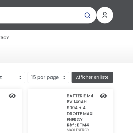
ERGY
Afficher en liste
5
BATTERIE M4
6V 140AH
900A + A
DROITE MAXI
ENERGY
Réf : BTM4
MAXI ENERGY