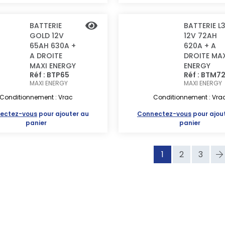
BATTERIE
BATTERIE L
GOLD 12V
12V 72AH
65AH 630A +
620A + A
A DROITE
DROITE MAX
MAXI ENERGY
ENERGY
Réf : BTP65
Réf : BTM7
MAXI ENERGY
MAXI ENERGY
Conditionnement : Vrac
Conditionnement : Vra
ectez-vous
pour ajouter au
Connectez-vous
pour ajou
panier
panier
1
2
3