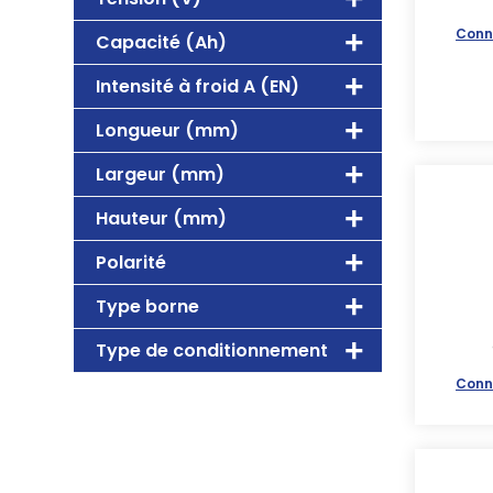
Conn
Capacité (Ah)
Intensité à froid A (EN)
Longueur (mm)
Largeur (mm)
Hauteur (mm)
Polarité
Type borne
Type de conditionnement
Conn