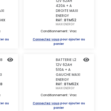
12V 52AH
420A + A
XI
DROITE MAXI
ENERGY
5HX
Réf : BTM52
MAXI ENERGY
c
Conditionnement : Vrac
ter au
Connectez-vous
pour ajouter au
panier
2B
BATTERIE L2
12V 62AH
510A + A
I
GAUCHE MAXI
ENERGY
2B
Réf : BTM62X
MAXI ENERGY
c
Conditionnement : Vrac
ter au
Connectez-vous
pour ajouter au
panier