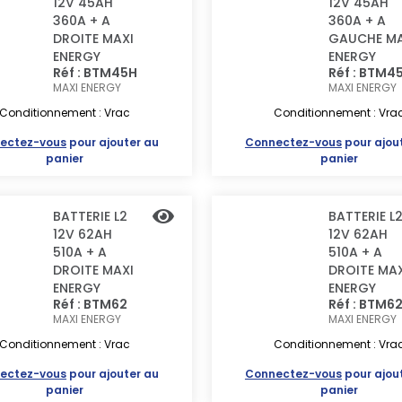
12V 45AH
12V 45AH
360A + A
360A + A
DROITE MAXI
GAUCHE MA
ENERGY
ENERGY
Réf : BTM45H
Réf : BTM4
MAXI ENERGY
MAXI ENERGY
Conditionnement : Vrac
Conditionnement : Vra
ectez-vous
pour ajouter au
Connectez-vous
pour ajou
panier
panier
BATTERIE L2
BATTERIE L
12V 62AH
12V 62AH
510A + A
510A + A
DROITE MAXI
DROITE MAX
ENERGY
ENERGY
Réf : BTM62
Réf : BTM6
MAXI ENERGY
MAXI ENERGY
Conditionnement : Vrac
Conditionnement : Vra
ectez-vous
pour ajouter au
Connectez-vous
pour ajou
panier
panier