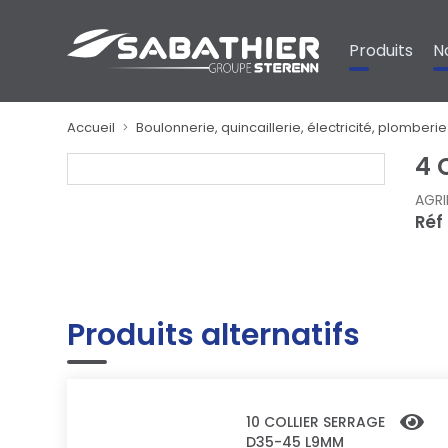
Panneau de gestion des cookies
Produits
N
Accueil
Boulonnerie, quincaillerie, électricité, plomberie
4 
AGRI
Réf
Produits alternatifs
10 COLLIER SERRAGE
D35-45 L9MM