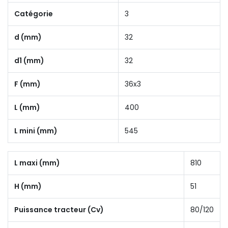
Catégorie
3
d (mm)
32
d1 (mm)
32
F (mm)
36x3
L (mm)
400
L mini (mm)
545
L maxi (mm)
810
H (mm)
51
Puissance tracteur (Cv)
80/120