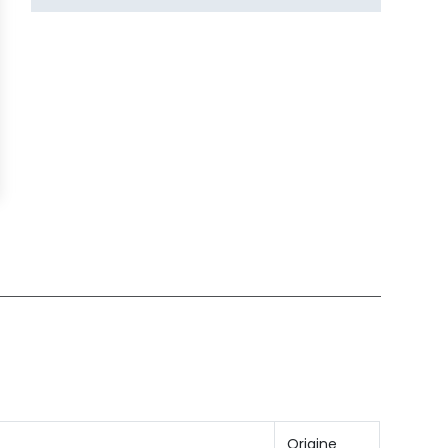
BOUGIE BPMR7A
NGK
Réf : 20540070
NGK
Conditionnement : Blister
Connectez-vous
pour ajouter au panier
Origine