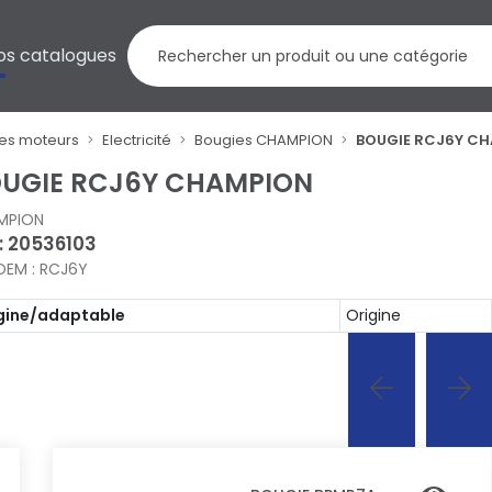
os catalogues
res moteurs
Electricité
Bougies CHAMPION
BOUGIE RCJ6Y C
UGIE RCJ6Y CHAMPION
MPION
 : 20536103
OEM : RCJ6Y
gine/adaptable
Origine