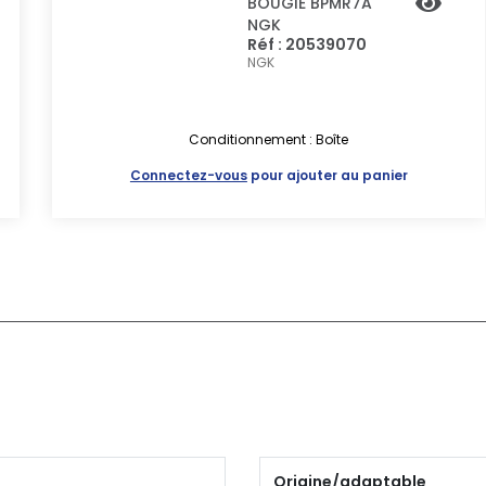
BOUGIE BPMR7A
NGK
Réf : 20539070
NGK
Conditionnement : Boîte
Connectez-vous
pour ajouter au panier
Origine/adaptable