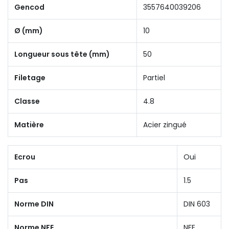
Gencod
3557640039206
Ø (mm)
10
Longueur sous tête (mm)
50
Filetage
Partiel
Classe
4.8
Matière
Acier zingué
Ecrou
Oui
Pas
1.5
Norme DIN
DIN 603
Norme NFE
NFE