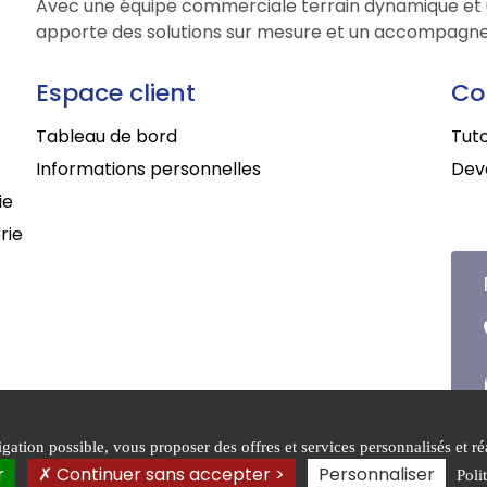
Avec une équipe commerciale terrain dynamique et 
apporte des solutions sur mesure et un accompagne
Espace client
Co
Tableau de bord
Tuto
Informations personnelles
Deve
ie
rie
ation possible, vous proposer des offres et services personnalisés et réa
que de
Conditions générales de
r
Continuer sans accepter >
Personnaliser
Poli
entialité
vente