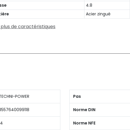
sse
4.8
ière
Acier zingué
 plus de caractéristiques
TECHNI-POWER
Pas
3557640099118
Norme DIN
14
Norme NFE