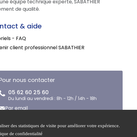
une équipe technique experte, SABATHIER
ment de qualité.
ntact & aide
riels - FAQ
nir client professionnel SABATHIER
Pour nous contacter
05 62 60 25 60
Du lundi au vendredi : 8h - 12h / 14h - 18h
Par email
liser des statistiques de visite pour améliorer votre expérience.
Mentions
Gestion des
tique de confidentialité
légales
cookies