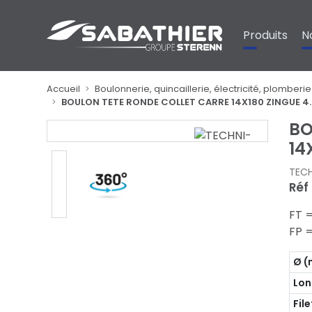
Panneau de gestion des cookies
Produits
N
Accueil
Boulonnerie, quincaillerie, électricité, plomberie
BOULON TETE RONDE COLLET CARRE 14X180 ZINGUE 
BO
14
TEC
Réf
FT 
FP =
Ø 
Lon
Fil