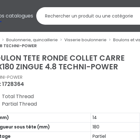
os catalogues
Boulonnerie, quincaillerie
Visserie boulonnerie
Boulons et vi
4.8 TECHNI-POWER
ULON TETE RONDE COLLET CARRE
X180 ZINGUE 4.8 TECHNI-POWER
HNI-POWER
 : 1728364
= Total Thread
 Partial Thread
(mm)
14
gueur sous tête (mm)
180
etage
Partiel