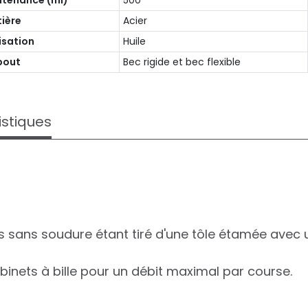
tenance (ml)
500
ière
Acier
lisation
Huile
bout
Bec rigide et bec flexible
istiques
ps sans soudure étant tiré d'une tôle étamée avec
inets à bille pour un débit maximal par course.