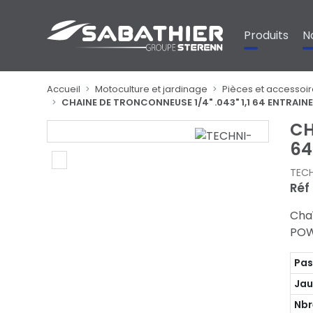
Panneau de gestion des cookies
Produits
N
Accueil
Motoculture et jardinage
Pièces et accessoir
CHAINE DE TRONCONNEUSE 1/4" .043" 1,1 64 ENTRAI
CH
64
TEC
Réf
Cha
POW
Pa
Ja
Nbr