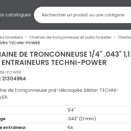
os catalogues
es forestiers
Chaînes de tronçonneuse et outils forestier
Chaîn
NEURS TECHNI-POWER
AINE DE TRONCONNEUSE 1/4" .043" 1,1
 ENTRAINEURS TECHNI-POWER
HNI-POWER
 : 21304964
îne de tronçonneuse pré-découpée blister TECHNI-
ER.
s
1/4"
uge
.043" (1,1 mm)
e entraîneur
64