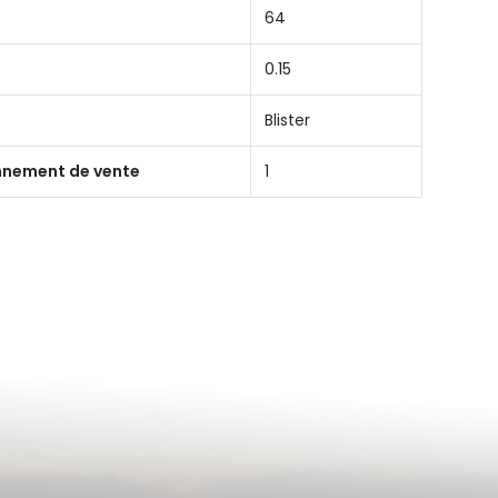
64
0.15
Blister
onnement de vente
1