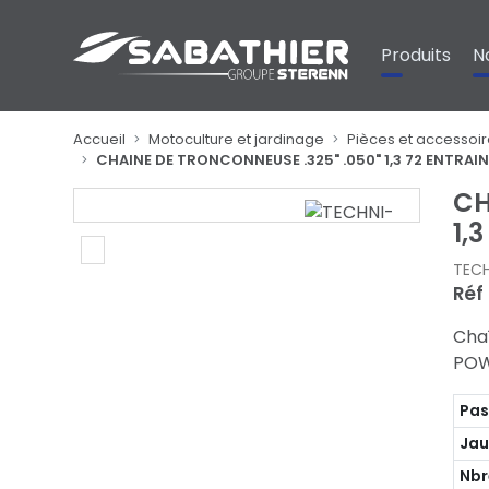
Panneau de gestion des cookies
Produits
N
Accueil
Motoculture et jardinage
Pièces et accessoir
CHAINE DE TRONCONNEUSE .325" .050" 1,3 72 ENTRA
CH
1,
TEC
Réf
Cha
POW
Pa
Ja
Nbr