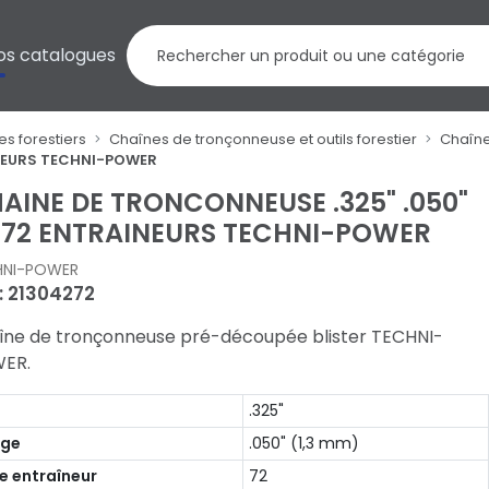
os catalogues
es forestiers
Chaînes de tronçonneuse et outils forestier
Chaîn
INEURS TECHNI-POWER
AINE DE TRONCONNEUSE .325" .050"
3 72 ENTRAINEURS TECHNI-POWER
HNI-POWER
 : 21304272
îne de tronçonneuse pré-découpée blister TECHNI-
ER.
s
.325"
uge
.050" (1,3 mm)
e entraîneur
72