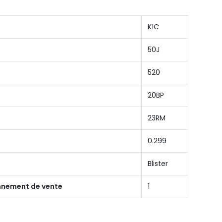
K1C
50J
520
20BP
23RM
0.299
Blister
onnement de vente
1