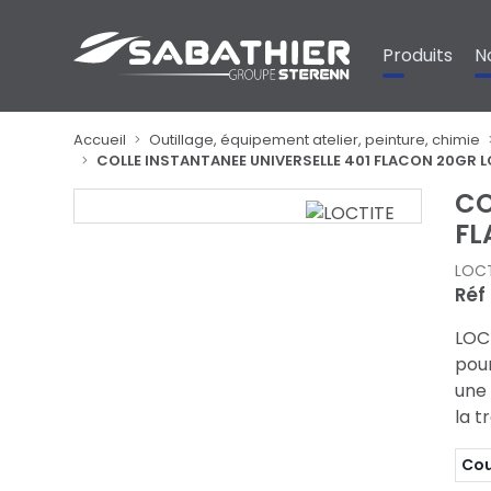
Panneau de gestion des cookies
Produits
N
Accueil
Outillage, équipement atelier, peinture, chimie
COLLE INSTANTANEE UNIVERSELLE 401 FLACON 20GR 
CO
FL
LOCT
Réf
LOCT
pour
une 
la t
Cou