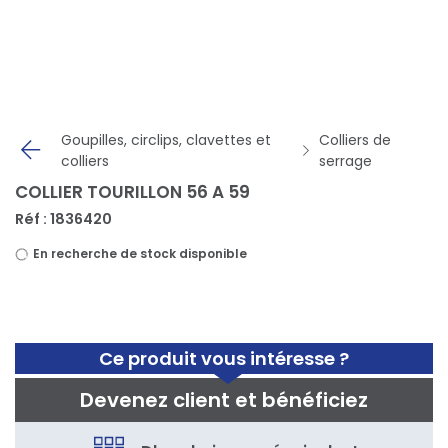
Panneau de gestion des cookies
Goupilles, circlips, clavettes et
Colliers de
colliers
serrage
COLLIER TOURILLON 56 A 59
Réf : 1836420
En recherche de stock disponible
Ce produit vous intéresse ?
Devenez client et bénéficiez