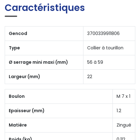
Caractéristiques
Gencod
3700339911806
Type
Collier à tourillon
Ø serrage mini maxi (mm)
56 à 59
Largeur (mm)
22
Boulon
M 7 x 1
Epaisseur (mm)
1.2
Matière
Zingué
Poids (kg)
0.112