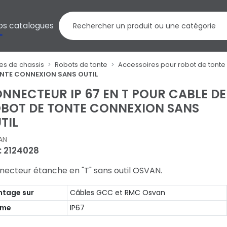
os catalogues
es de chassis
Robots de tonte
Accessoires pour robot de tonte
ONTE CONNEXION SANS OUTIL
NNECTEUR IP 67 EN T POUR CABLE DE
BOT DE TONTE CONNEXION SANS
TIL
AN
 : 2124028
necteur étanche en "T" sans outil OSVAN.
tage sur
Câbles GCC et RMC Osvan
rme
IP67