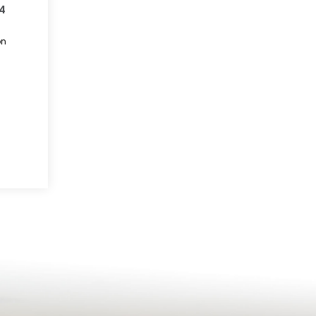
64
on