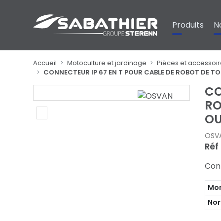
Panneau de gestion des cookies
Produits
N
Accueil
Motoculture et jardinage
Pièces et accessoir
CONNECTEUR IP 67 EN T POUR CABLE DE ROBOT DE T
CO
RO
OU
OSV
Réf
Con
Mon
No