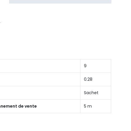
9
0.28
Sachet
onnement de vente
5 m