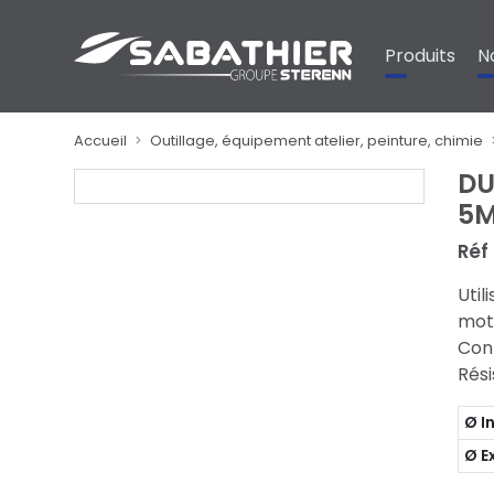
Panneau de gestion des cookies
Produits
N
Accueil
Outillage, équipement atelier, peinture, chimie
DU
5
Réf
Util
mot
Con
Rési
Ø I
Ø E