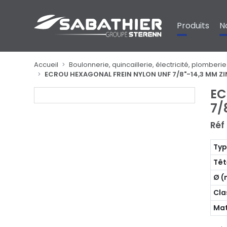
Panneau de gestion des cookies
Produits
N
Accueil
Boulonnerie, quincaillerie, électricité, plomberie
ECROU HEXAGONAL FREIN NYLON UNF 7/8"-14,3 MM ZI
EC
7/
Réf 
Ty
Têt
Ø 
Cla
Mat