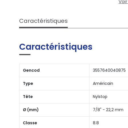
Voir
Caractéristiques
Caractéristiques
Gencod
3557640040875
Type
Américain
Tête
Nylstop
Ø (mm)
7/8" - 22,2 mm
Classe
8.8