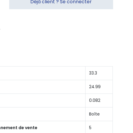
Déjà client ? Se connecter
33.3
24.99
0.082
Boîte
onnement de vente
5