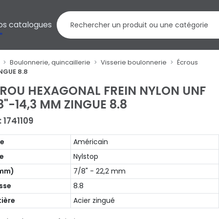
os catalogues
Boulonnerie, quincaillerie
Visserie boulonnerie
Écrous
NGUE 8.8
ROU HEXAGONAL FREIN NYLON UNF
8"-14,3 MM ZINGUE 8.8
: 1741109
pe
Américain
e
Nylstop
(mm)
7/8" - 22,2 mm
sse
8.8
ière
Acier zingué