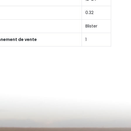
0.32
Blister
onnement de vente
1