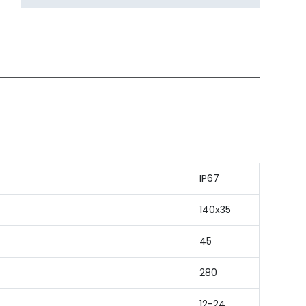
IP67
140x35
45
280
12-24