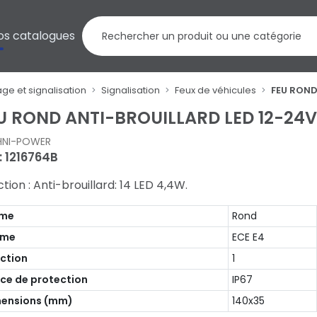
os catalogues
age et signalisation
Signalisation
Feux de véhicules
FEU ROND
U ROND ANTI-BROUILLARD LED 12-24
HNI-POWER
 : 1216764B
tion : Anti-brouillard: 14 LED 4,4W.
rme
Rond
rme
ECE E4
ction
1
ice de protection
IP67
ensions (mm)
140x35