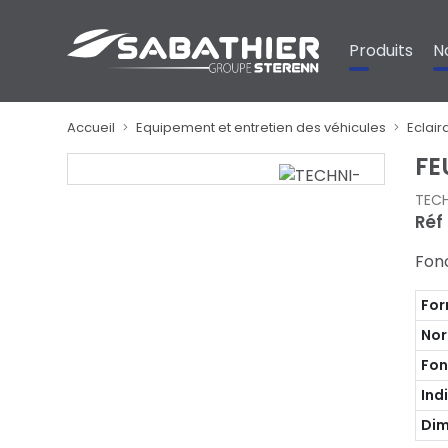
Panneau de gestion des cookies
Produits
N
Accueil
Equipement et entretien des véhicules
Eclair
FE
TEC
Réf
Fonc
Fo
No
Fon
Ind
Dim