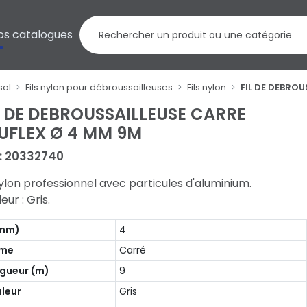
os catalogues
sol
Fils nylon pour débroussailleuses
Fils nylon
FIL DE DEBRO
L DE DEBROUSSAILLEUSE CARRE
UFLEX Ø 4 MM 9M
 : 20332740
nylon professionnel avec particules d'aluminium.
eur : Gris.
(mm)
4
rme
Carré
gueur (m)
9
leur
Gris