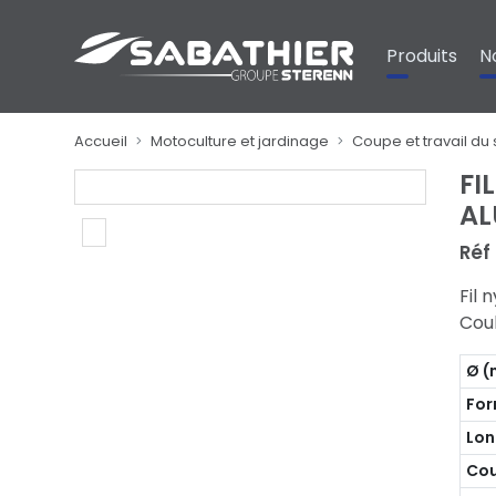
Panneau de gestion des cookies
Produits
N
Accueil
Motoculture et jardinage
Coupe et travail du 
FI
AL
Réf
Fil 
Coul
Ø 
Fo
Lon
Cou