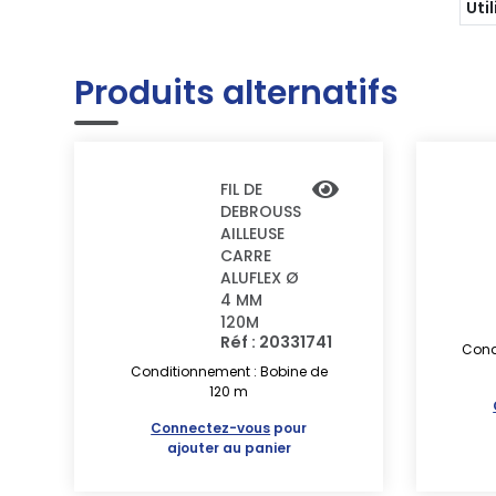
Uti
Produits alternatifs
FIL DE
DEBROUSS
AILLEUSE
CARRE
ALUFLEX Ø
4 MM
120M
Réf : 20331741
Cond
Conditionnement : Bobine de
120 m
Connectez-vous
pour
ajouter au panier