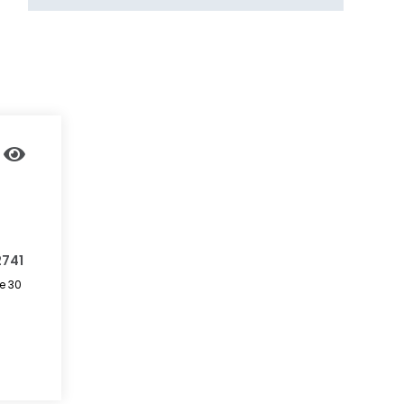
2741
e 30