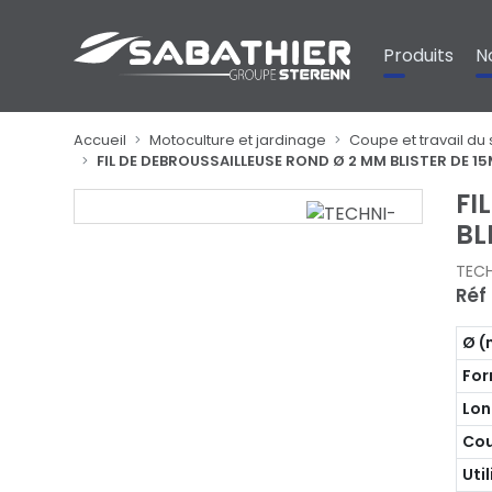
Panneau de gestion des cookies
Produits
N
Accueil
Motoculture et jardinage
Coupe et travail du 
FIL DE DEBROUSSAILLEUSE ROND Ø 2 MM BLISTER DE 
FI
BL
TEC
Réf
Ø 
Fo
Lon
Cou
Uti