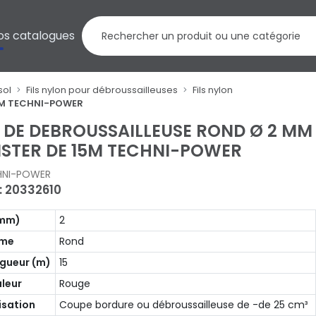
os catalogues
sol
Fils nylon pour débroussailleuses
Fils nylon
15M TECHNI-POWER
L DE DEBROUSSAILLEUSE ROND Ø 2 MM
ISTER DE 15M TECHNI-POWER
HNI-POWER
 : 20332610
(mm)
2
rme
Rond
gueur (m)
15
leur
Rouge
lisation
Coupe bordure ou débroussailleuse de -de 25 cm³