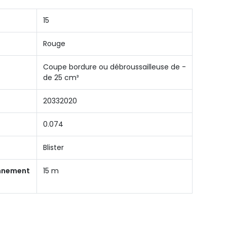
15
Rouge
Coupe bordure ou débroussailleuse de -
de 25 cm³
20332020
0.074
Blister
onnement
15 m