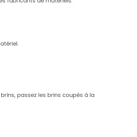
es fabricants de matériels.
tériel.
brins, passez les brins coupés à la