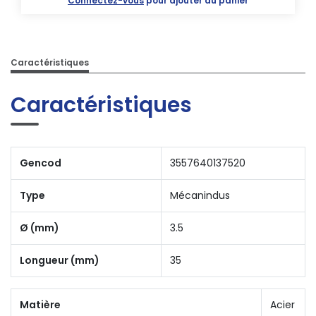
Connectez-vous
pour ajouter au panier
Caractéristiques
Caractéristiques
Gencod
3557640137520
Type
Mécanindus
Ø (mm)
3.5
Longueur (mm)
35
Matière
Acier