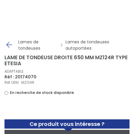
Panneau de gestion des cookies
Lames de
Lames de tondeuses
tondeuses
autoportées
LAME DE TONDEUSE DROITE 650 MM MZ124R TYPE
ETESIA
ADAPTABLE
Réf : 20174070
Réf OEM : MZ124R
En recherche de stock disponible
Ce produit vous intéresse ?