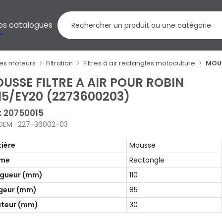
os catalogues
res moteurs
Filtration
Filtres à air rectangles motoculture
MOUS
USSE FILTRE A AIR POUR ROBIN
15/EY20 (2273600203)
 : 20750015
OEM : 227-36002-03
ière
Mousse
rme
Rectangle
gueur (mm)
110
geur (mm)
85
teur (mm)
30