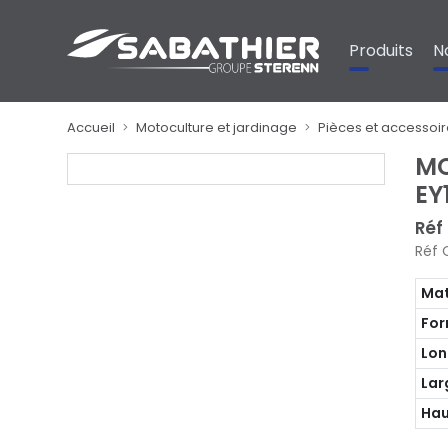
Panneau de gestion des cookies
Produits
N
Accueil
Motoculture et jardinage
Pièces et accessoi
MO
EY
Réf
Réf 
Mat
Fo
Lon
Lar
Hau