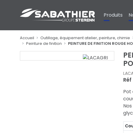
Panneau de gestion des cookies
Produits
N
Accueil
Outillage, équipement atelier, peinture, chimie
Peinture de finition
PEINTURE DE FINITION ROUGE H
PE
PO
LACA
Réf 
Pot 
cou
Nos 
glyc
Cou