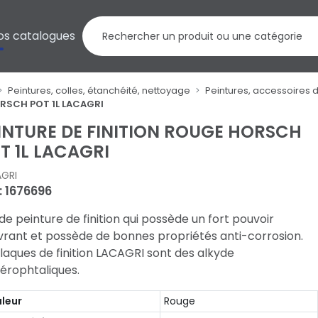
os catalogues
Peintures, colles, étanchéité, nettoyage
Peintures, accessoires 
ORSCH POT 1L LACAGRI
INTURE DE FINITION ROUGE HORSCH
T 1L LACAGRI
GRI
: 1676696
de peinture de finition qui possède un fort pouvoir
vrant et possède de bonnes propriétés anti-corrosion.
laques de finition LACAGRI sont des alkyde
érophtaliques.
leur
Rouge