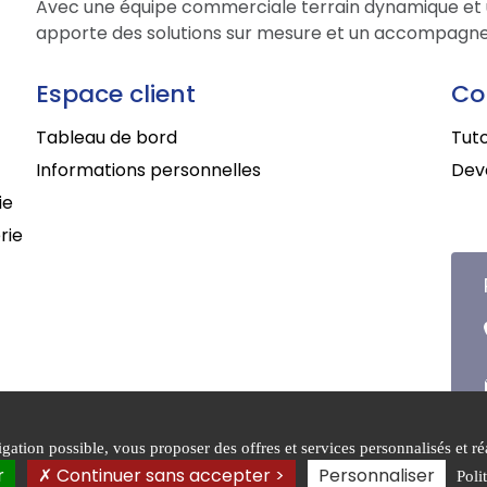
Avec une équipe commerciale terrain dynamique et 
apporte des solutions sur mesure et un accompagne
Espace client
Co
Tableau de bord
Tuto
Informations personnelles
Deve
ie
rie
ation possible, vous proposer des offres et services personnalisés et réa
que de
Conditions générales de
r
Continuer sans accepter >
Personnaliser
Poli
entialité
vente