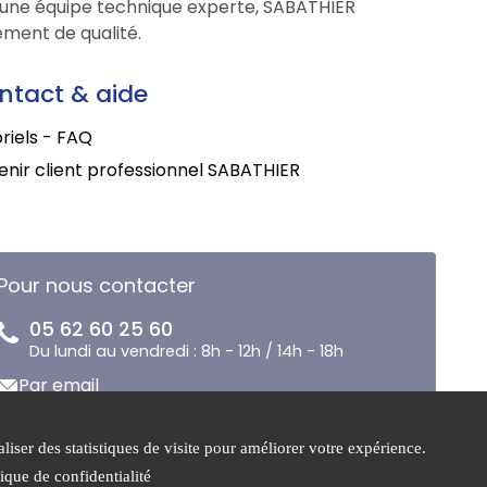
une équipe technique experte, SABATHIER
ment de qualité.
ntact & aide
riels - FAQ
nir client professionnel SABATHIER
Pour nous contacter
05 62 60 25 60
Du lundi au vendredi : 8h - 12h / 14h - 18h
Par email
liser des statistiques de visite pour améliorer votre expérience.
Mentions
Gestion des
tique de confidentialité
légales
cookies