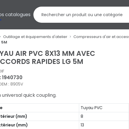
os catalogues
Outillage et équipements d'atelier
Compresseurs d'air et acces
G 5M
YAU AIR PVC 8X13 MM AVEC
CCORDS RAPIDES LG 5M
IF
 : 1940730
OEM : 8905V
 universal quick coupling.
pe
Tuyau PVC
ntérieur (mm)
8
xtérieur (mm)
13