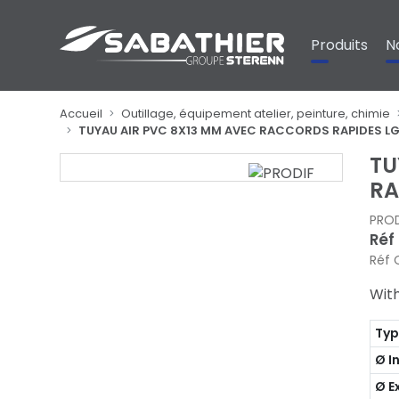
Panneau de gestion des cookies
Produits
N
Accueil
Outillage, équipement atelier, peinture, chimie
TUYAU AIR PVC 8X13 MM AVEC RACCORDS RAPIDES L
TU
RA
PROD
Réf
Réf 
With
Ty
Ø I
Ø E