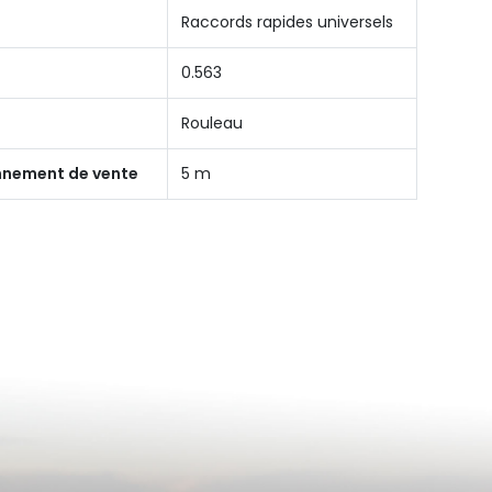
Raccords rapides universels
0.563
Rouleau
onnement de vente
5 m