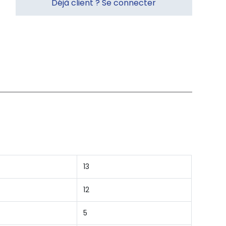
Déjà client ? Se connecter
13
12
5