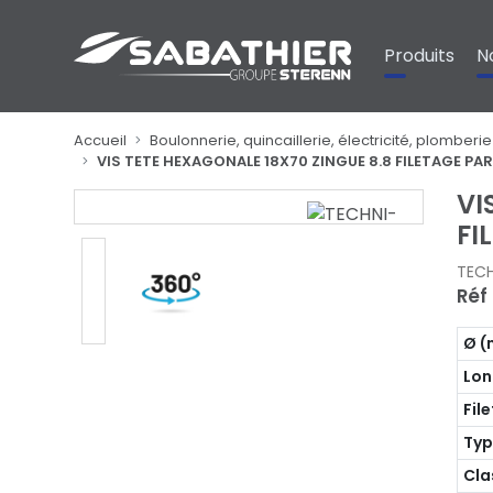
Panneau de gestion des cookies
Produits
N
Accueil
Boulonnerie, quincaillerie, électricité, plomberie
VIS TETE HEXAGONALE 18X70 ZINGUE 8.8 FILETAGE P
VI
FI
TEC
Réf 
Ø 
Lon
Fil
Ty
Cla