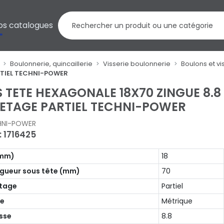
os catalogues
Boulonnerie, quincaillerie
Visserie boulonnerie
Boulons et v
ARTIEL TECHNI-POWER
S TETE HEXAGONALE 18X70 ZINGUE 8.8
LETAGE PARTIEL TECHNI-POWER
HNI-POWER
: 1716425
(mm)
18
gueur sous tête (mm)
70
etage
Partiel
pe
Métrique
sse
8.8