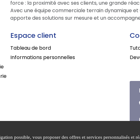
force : la proximité avec ses clients, une grande réac
Avec une équipe commerciale terrain dynamique et 
apporte des solutions sur mesure et un accompagne
Espace client
Co
Tableau de bord
Tuto
Informations personnelles
Deve
ie
rie
ation possible, vous proposer des offres et services personnalisés et réa
que de
Conditions générales de