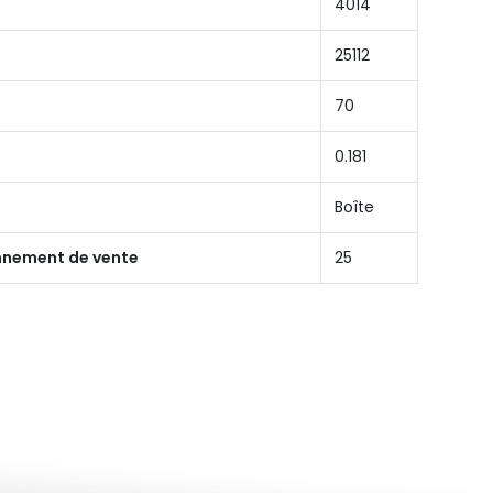
4014
25112
70
0.181
Boîte
onnement de vente
25