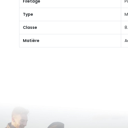
Filetage
P
Type
M
Classe
8
Matière
A