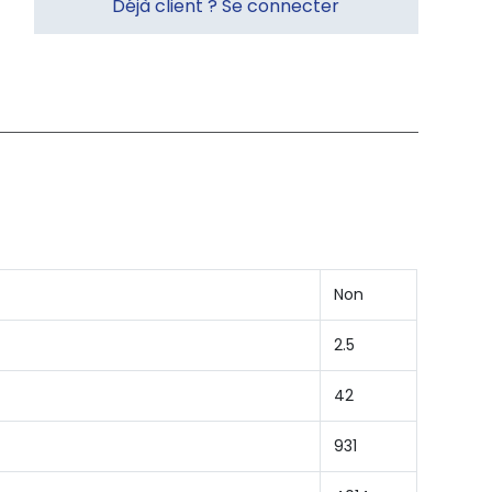
Déjà client ? Se connecter
Non
2.5
42
931